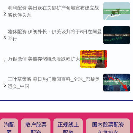
明利配资 美日欧在关键矿产领域宣布建立战
2
略伙伴关系
雅休配资 伊朗外长：伊美谈判将于6日在阿曼
3
举行
万银鼎信 美股存储概念股跌幅扩大
4
三叶草策略 每日热门新闻百科_全球_巴黎奥
5
运会_中国
淘配
散户股票
正规线上
国内股票配资
网
配资
配资
实盘排名