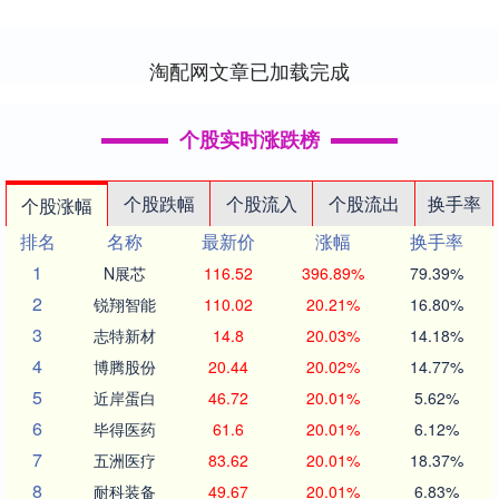
费者常陷入选择困境：如何辨别真伪？哪
家品类最全、价....
淘配网文章已加载完成
个股实时涨跌榜
个股跌幅
个股流入
个股流出
换手率
个股涨幅
排名
名称
最新价
涨幅
换手率
1
N展芯
116.52
396.89%
79.39%
2
锐翔智能
110.02
20.21%
16.80%
3
志特新材
14.8
20.03%
14.18%
4
博腾股份
20.44
20.02%
14.77%
5
近岸蛋白
46.72
20.01%
5.62%
6
毕得医药
61.6
20.01%
6.12%
7
五洲医疗
83.62
20.01%
18.37%
8
耐科装备
49.67
20.01%
6.83%