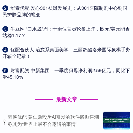
​华泰优配 爱心301祛斑发展史：从301医院制剂中心到国
2
民护肤品牌的蜕变
​牛豆网 “口水战”周：十余位官员轮番上阵，欧元/美元能否
3
站稳1.17？
​优配合伙人 治愈系桌面美学：三丽鸥酷洛米国际象棋手办
4
开箱全记录！
​财富配资 中新集团：一季度归母净利润2.59亿元，同比下
5
滑45.13%
最新文章
奇侠优配 黄仁勋驳斥AI引发的软件股抛售潮
1
称其为“世界上最不合逻辑的事情”