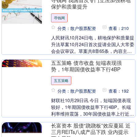
寻钱网 我国首次专门立法加强耕地
作进行部署。....
保护和质量提升
寻钱网
分类：散户股票配资
查看：210
人民财讯10月24日电，耕地保护和质量提
升法草案10月24日首次提请全国人大常委
会会议审议。草案共8章65条，内容主要
包括明确耕地保护总体要求，强化目标约
五五策略 债市收盘 短端表现强
束、完....
势，1年期国债收益率下行4BP
五五策略
分类：散户股票配资
查看：192
财联社10月29日讯 今日，短端国债表现
较好，1年期国债收益率下行4BP。长端
利率维持震荡，30年国债收益率上行近
1BP。 国债期货收盘多数上涨，30年期主
长富资本 股债“跷跷板”效应蔓延 近
力合....
三月REITs八成产品下跌 业内提示