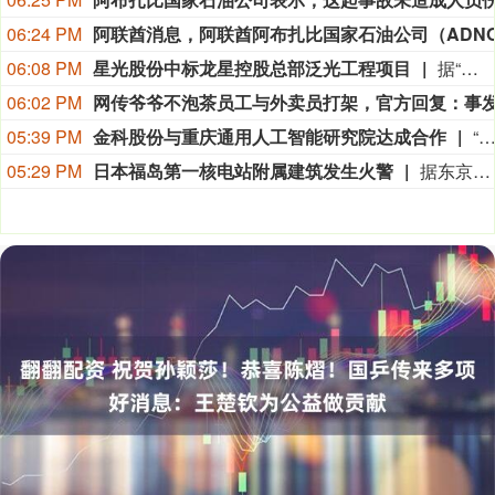
06:24 PM
06:08 PM
星光股份中标龙星控股总部泛光工程项目
据“星光股份”公众号消息，近日，星光股份成功中标龙星控股总部泛光工程项目。
06:02 PM
05:39 PM
金科股份与重庆通用人工智能研究院达成合作
“金科股份”公众号消息，2026年8月，金科地产集团股份有限公司（简称“金科股份”）与重庆通用人工智能研究院在重庆正式签署全方位合作协议。双方将依托通用人工智能前沿技术，落地不动产全场景智慧解决方案，合力打造重庆“人工智能+不动产
05:29 PM
日本福岛第一核电站附属建筑发生火警
据东京电力公司消息，当地时间8日15时35分左右，日本福岛第一核电站5号、6号机组服务建筑3、4层的火灾报警器发生启动。东京电力公司于当天16时01分向双叶消防本部报警。随后，消防部门赶赴现场确认，但未发现明火或冒烟。事件对核电站厂区设备没有造成影响，监测点以及厂区边界的尘埃监测仪等所测得的放射线量也未发现异常。（央视新闻）