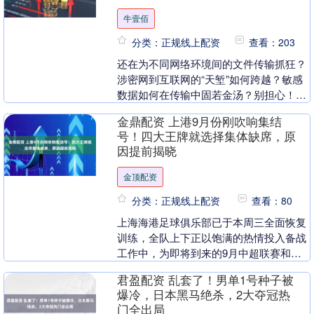
牛壹佰
分类：正规线上配资
查看：203
还在为不同网络环境间的文件传输抓狂？
涉密网到互联网的“天堑”如何跨越？敏感
数据如何在传输中固若金汤？别担心！这
四款专业级跨网文件摆渡工具，将彻底解
金鼎配资 上港9月份刚吹响集结
决你的核心痛点....
号！四大王牌就选择集体缺席，原
因提前揭晓
金顶配资
分类：正规线上配资
查看：80
上海海港足球俱乐部已于本周三全面恢复
训练，全队上下正以饱满的热情投入备战
工作中，为即将到来的9月中超联赛和亚
冠精英赛做最后冲刺。值得注意的是，在
君盈配资 乱套了！男单1号种子被
本次集结训练中，....
爆冷，日本黑马绝杀，2大夺冠热
门全出局