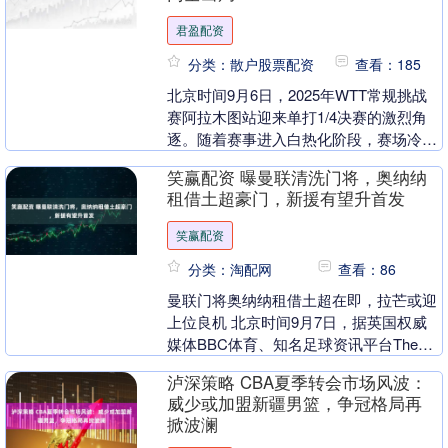
君盈配资
分类：散户股票配资
查看：185
北京时间9月6日，2025年WTT常规挑战
赛阿拉木图站迎来单打1/4决赛的激烈角
逐。随着赛事进入白热化阶段，赛场冷门
频出，多位种子选手意外折戟。中国乒乓
笑赢配资 曝曼联清洗门将，奥纳纳
球队虽遭....
租借土超豪门，新援有望升首发
笑赢配资
分类：淘配网
查看：86
曼联门将奥纳纳租借土超在即，拉芒或迎
上位良机 北京时间9月7日，据英国权威
媒体BBC体育、知名足球资讯平台The
Athletic以及转会专家罗马诺等多方消息
泸深策略 CBA夏季转会市场风波：
证....
威少或加盟新疆男篮，争冠格局再
掀波澜