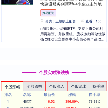
办、北京证监局、北....
快建设服务创新型中小企业主阵地
好易配资
分类：正规线上配资
查看：100
□加快推出北证50ETF □支持上市公司利
用再融资、并购重组、股权激励等做优做
强 □推动设立更多中小市值公募产品 □做
好社保、保险、年金等资金对接服务 北京
证券....
个股实时涨跌榜
个股跌幅
个股流入
个股流出
换手率
个股涨幅
排名
名称
最新价
涨幅
换手率
1
N展芯
116.52
396.89%
79.39%
2