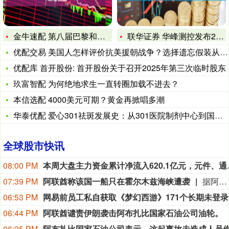
金牛速配 第八届巴黎和平论坛聚焦气候危机等全球性挑战
联华证券 华峰测控发布2024年度ESG报告
优配交易 美国人怎样评价抗美援朝战争？选择遗忘假装从来没打过
优配库 首开股份: 首开股份关于召开2025年第三次临时股东
玖富智配 为何绝地求生一直转圈加载不进去？
本信选配 4000美元可期？黄金再掀唱多潮
华泰优配 爱心301祛斑发展史：从301医院制剂中心到国民护
全球股市快讯
08:00 PM
本周大盘主力资金累计净流入
07:39 PM
阿联酋称该国一船只在霍尔木兹海峡遭袭
据阿联酋通讯社8月8日报道，阿布扎比国家石油公司证实，该公司一艘船只当天凌晨在通过霍尔木兹海峡时遭导弹袭击。阿布扎比国家石油公司说，袭击未造成人员受伤，目前局面可控。该公司并未提供遭袭船只具体类型、导弹来源以及船只受损情况等更多细节。（新华社）
06:53 PM
网易
06:44 PM
阿联酋谴责伊朗袭击阿布扎比国家石油公司油轮。
06:25 PM