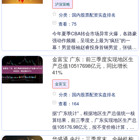
泸深策略
分类：国内股票配资实盘排名
查看：75
今年夏季CBA转会市场异常火爆，各路豪
强动作频频，呈现史上最为“疯狂”的一
幕！男篮领袖赵睿投身首钢男篮，张镇麟
奔赴上海男篮，而崔永熙、焦泊乔则联手
金富宝 广东：前三季度实现地区生
加盟广东男篮，....
产总值10517698亿元，同比增长
41%
金富宝
分类：国内股票配资实盘排名
查看：164
据“广东统计”，根据地区生产总值统一核
算结果，前三季度，广东实现地区生产总
值105176.98亿元，按不变价格计算，同
比增长4.1%。其中，第一产业增加值
华盛通 央行：三季度末，金融机构