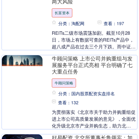
两大风险
长富资本
分类：淘配网
查看：197
REITs二级市场震荡加剧。截至10月28
日，市场上有数据可查的REITs产品中，
超八成产品在过去三个月下跌。而中证
REITs收盘指数在过去三个月的跌幅达到
牛顾问策略 上市公司并购重组与发
5.....
展服务平台正式亮相 平台明确了七
大重点任务
牛顾问策略
分类：国内股票配资实盘排名
查看：132
为贯彻落实《北京市关于助力并购重组促
进上市公司高质量发展的意见》，全面优
化升级北京市产业并购生态，助力北
京“四个中心”功能建设，在北京市委金融
好易配资 北交所董事长鲁颂宾：加