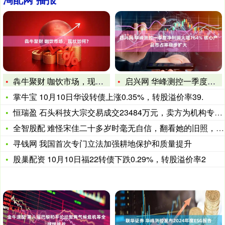
犇牛聚财 咖饮市场，现状如何？
启兴网 华峰测控一季度净利润大增164% 核心产品市占率稳步
掌牛宝 10月10日华设转债上涨0.35%，转股溢价率39.
恒瑞盈 石头科技大宗交易成交23484万元，卖方为机构专用席
全智股配 难怪宋佳二十多岁时毫无自信，翻看她的旧照，我对中年
寻钱网 我国首次专门立法加强耕地保护和质量提升
股巢配资 10月10日福22转债下跌0.29%，转股溢价率2