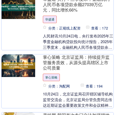
383....
人民币各项贷款余额27039万亿
元，同比增长66%
华盛通
分类：正规线上配资
查看：172
人民财讯10月24日电，央行发布2025年三
季度金融机构贷款投向统计报告，2025年
三季度末，金融机构人民币各项贷款余额
270.39万亿元，同比增长6.6%，前....
掌心策略 北京证监局：持续提升监
管服务质效，从源头提高辖区上市
公司质量
掌心策略
分类：淘配网
查看：194
10月24日，北京证监局召开辖区辅导机构
监管交流会，北京证监局分管负责同志传
达近期证监会重要政策文件和会议精神，
分析当前面临的形势，并对下一步重点工