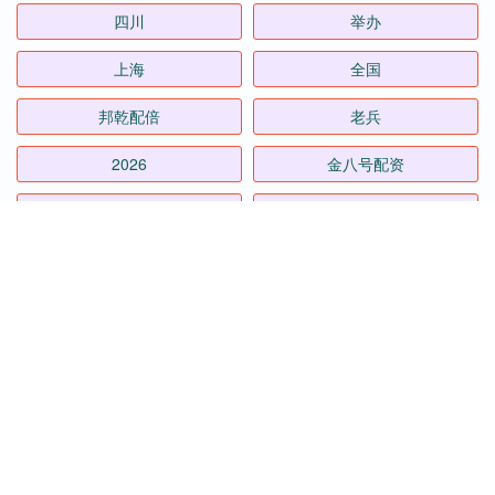
四川
举办
上海
全国
邦乾配倍
老兵
2026
金八号配资
持续
成都赚配网
全部话题标签
关注 淘配网