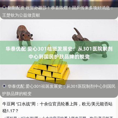
翻翻配资 祝贺孙颖莎！恭喜陈熠！国乒传来多项好消息：
王楚钦为公益做贡献
华泰优配 爱心301祛斑发展史：从301医院制剂中心到国民
护肤品牌的蜕变
牛豆网 “口水战”周：十余位官员轮番上阵，欧元/美元能否站
稳1.17？