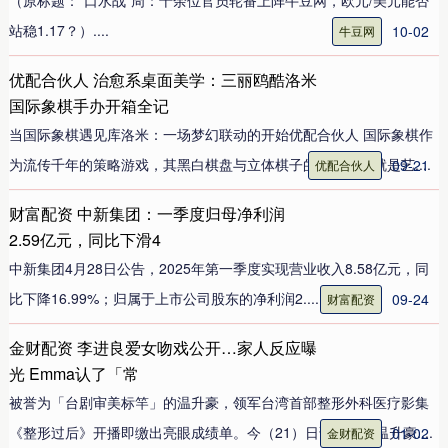
（原标题：“口水战”周：十余位官员轮番上阵牛豆网，欧元/美元能否
站稳1.17？）....
10-02
牛豆网
优配合伙人 治愈系桌面美学：三丽鸥酷洛米
国际象棋手办开箱全记
当国际象棋遇见库洛米：一场梦幻联动的开始优配合伙人 国际象棋作
为流传千年的策略游戏，其黑白棋盘与立体棋子的设计本身就是艺....
09-21
优配合伙人
财富配资 中新集团：一季度归母净利润
2.59亿元，同比下滑4
中新集团4月28日公告，2025年第一季度实现营业收入8.58亿元，同
比下降16.99%；归属于上市公司股东的净利润2.....
09-24
财富配资
金财配资 李进良爱女吻戏公开…家人反应曝
光 Emma认了「常
被誉为「台剧审美标竿」的温升豪，领军台湾首部整形外科医疗影集
《整形过后》开播即缴出亮眼成绩单。今（21）日该剧主演温升豪....
01-02
金财配资