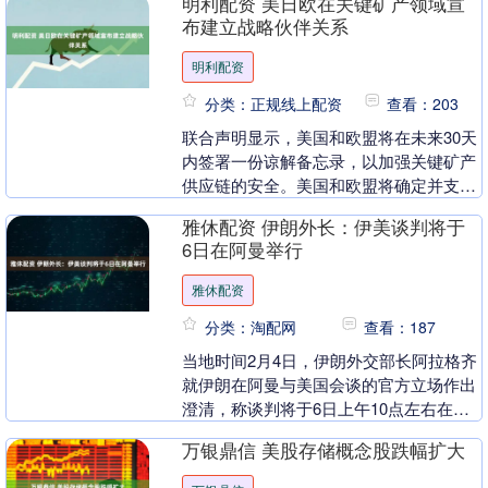
明利配资 美日欧在关键矿产领域宣
勋在思科周二晚些....
布建立战略伙伴关系
明利配资
分类：正规线上配资
查看：203
联合声明显示，美国和欧盟将在未来30天
内签署一份谅解备忘录，以加强关键矿产
供应链的安全。美国和欧盟将确定并支持
采矿、回收、加工和精炼领域的项目。贸
雅休配资 伊朗外长：伊美谈判将于
易倡议可能包括....
6日在阿曼举行
雅休配资
分类：淘配网
查看：187
当地时间2月4日，伊朗外交部长阿拉格齐
就伊朗在阿曼与美国会谈的官方立场作出
澄清，称谈判将于6日上午10点左右在阿
曼首都马斯喀特举行。并对阿曼为此次谈
万银鼎信 美股存储概念股跌幅扩大
判所做的一切....