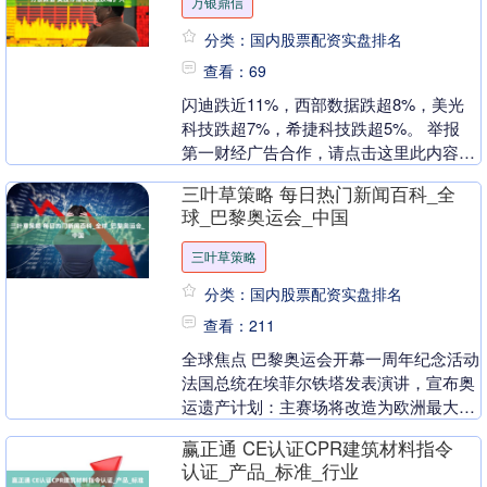
万银鼎信
分类：国内股票配资实盘排名
查看：69
闪迪跌近11%，西部数据跌超8%，美光
科技跌超7%，希捷科技跌超5%。 举报
第一财经广告合作，请点击这里此内容为
第一财经原创，著作权归第一财经所有。
三叶草策略 每日热门新闻百科_全
未经第一财....
球_巴黎奥运会_中国
三叶草策略
分类：国内股票配资实盘排名
查看：211
全球焦点 巴黎奥运会开幕一周年纪念活动
法国总统在埃菲尔铁塔发表演讲，宣布奥
运遗产计划：主赛场将改造为欧洲最大城
市公园，人工智能裁判系统将应用于2028
赢正通 CE认证CPR建筑材料指令
洛杉矶奥....
认证_产品_标准_行业