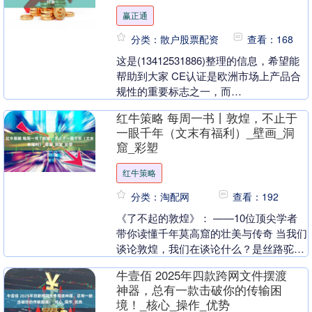
赢正通
分类：散户股票配资
查看：168
这是(13412531886)整理的信息，希望能
帮助到大家 CE认证是欧洲市场上产品合
规性的重要标志之一，而
CPR（ConstructionProductsRe....
红牛策略 每周一书丨敦煌，不止于
一眼千年（文末有福利）_壁画_洞
窟_彩塑
红牛策略
分类：淘配网
查看：192
《了不起的敦煌》： ——10位顶尖学者
带你读懂千年莫高窟的壮美与传奇 当我们
谈论敦煌，我们在谈论什么？是丝路驼铃
的回响？是壁画飞天的曼妙？还是藏经洞
牛壹佰 2025年四款跨网文件摆渡
尘封的秘辛？....
神器，总有一款击破你的传输困
境！_核心_操作_优势