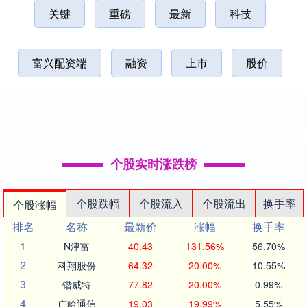
关键
重磅
最新
科技
富兴配资端
融资
上市
股价
个股实时涨跌榜
个股跌幅
个股流入
个股流出
换手率
个股涨幅
排名
名称
最新价
涨幅
换手率
1
N津富
40.43
131.56%
56.70%
2
科翔股份
64.32
20.00%
10.55%
3
锴威特
77.82
20.00%
0.99%
4
广哈通信
19.03
19.99%
5.55%