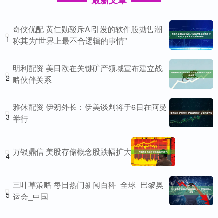
最新文章
奇侠优配 黄仁勋驳斥AI引发的软件股抛售潮
1
称其为“世界上最不合逻辑的事情”
明利配资 美日欧在关键矿产领域宣布建立战
2
略伙伴关系
雅休配资 伊朗外长：伊美谈判将于6日在阿曼
3
举行
万银鼎信 美股存储概念股跌幅扩大
4
三叶草策略 每日热门新闻百科_全球_巴黎奥
5
运会_中国