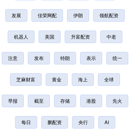
发展
佳荣网配
伊朗
领航配资
机器人
美国
升富配资
中老
注意
发布
特朗
表示
统一
芝麻财富
黄金
海上
全球
早报
截至
存储
港股
先火
每日
鹏配资
央行
AI