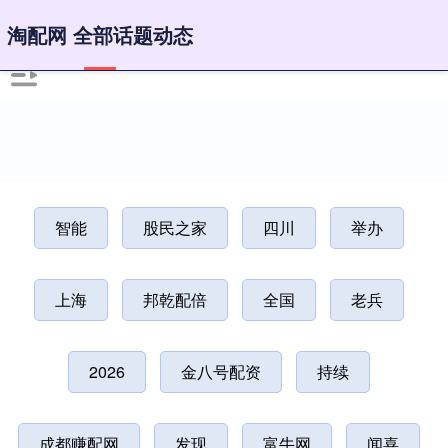
淘配网 全部话题动态
智能
股民之家
四川
举办
上海
邦乾配倍
全国
老兵
2026
金八号配资
持续
成都赚配网
发现
富牛网
闻喜