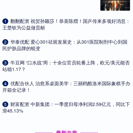
​翻翻配资 祝贺孙颖莎！恭喜陈熠！国乒传来多项好消息：
1
王楚钦为公益做贡献
​华泰优配 爱心301祛斑发展史：从301医院制剂中心到国
2
民护肤品牌的蜕变
​牛豆网 “口水战”周：十余位官员轮番上阵，欧元/美元能否
3
站稳1.17？
​优配合伙人 治愈系桌面美学：三丽鸥酷洛米国际象棋手办
4
开箱全记录！
​财富配资 中新集团：一季度归母净利润2.59亿元，同比下
5
滑45.13%