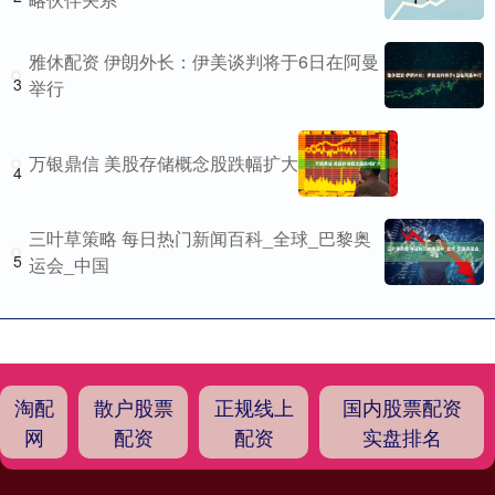
雅休配资 伊朗外长：伊美谈判将于6日在阿曼
3
举行
万银鼎信 美股存储概念股跌幅扩大
4
三叶草策略 每日热门新闻百科_全球_巴黎奥
5
运会_中国
淘配
散户股票
正规线上
国内股票配资
网
配资
配资
实盘排名