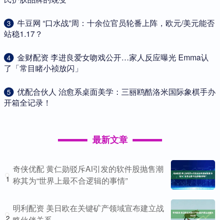
​牛豆网 “口水战”周：十余位官员轮番上阵，欧元/美元能否
3
站稳1.17？
​金财配资 李进良爱女吻戏公开…家人反应曝光 Emma认
4
了「常目睹小祯放闪」
​优配合伙人 治愈系桌面美学：三丽鸥酷洛米国际象棋手办
5
开箱全记录！
最新文章
奇侠优配 黄仁勋驳斥AI引发的软件股抛售潮
1
称其为“世界上最不合逻辑的事情”
明利配资 美日欧在关键矿产领域宣布建立战
2
略伙伴关系