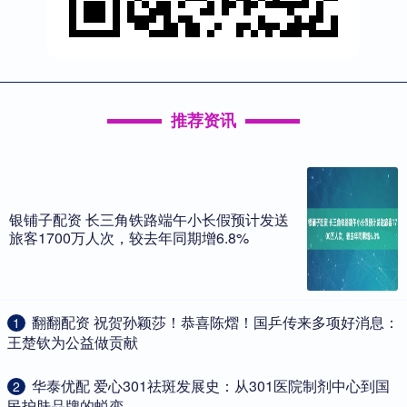
推荐资讯
银铺子配资 长三角铁路端午小长假预计发送
旅客1700万人次，较去年同期增6.8%
​翻翻配资 祝贺孙颖莎！恭喜陈熠！国乒传来多项好消息：
1
王楚钦为公益做贡献
​华泰优配 爱心301祛斑发展史：从301医院制剂中心到国
2
民护肤品牌的蜕变