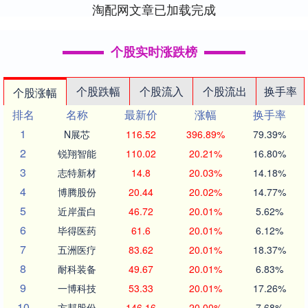
淘配网文章已加载完成
个股实时涨跌榜
个股跌幅
个股流入
个股流出
换手率
个股涨幅
排名
名称
最新价
涨幅
换手率
1
N展芯
116.52
396.89%
79.39%
2
锐翔智能
110.02
20.21%
16.80%
3
志特新材
14.8
20.03%
14.18%
4
博腾股份
20.44
20.02%
14.77%
5
近岸蛋白
46.72
20.01%
5.62%
6
毕得医药
61.6
20.01%
6.12%
7
五洲医疗
83.62
20.01%
18.37%
8
耐科装备
49.67
20.01%
6.83%
9
一博科技
53.33
20.01%
17.26%
10
方邦股份
146.16
20.00%
7.68%