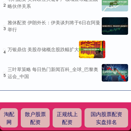
2
略伙伴关系
雅休配资 伊朗外长：伊美谈判将于6日在阿曼
3
举行
万银鼎信 美股存储概念股跌幅扩大
4
三叶草策略 每日热门新闻百科_全球_巴黎奥
5
运会_中国
淘配
散户股票
正规线上
国内股票配资
网
配资
配资
实盘排名