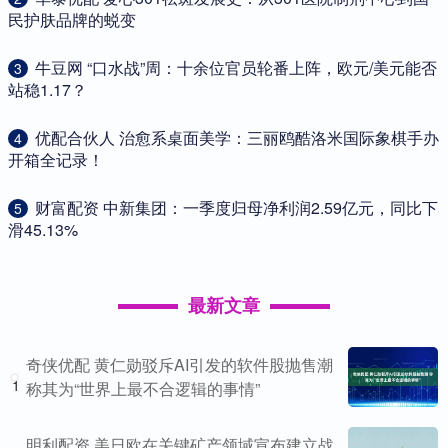
民护肤品牌的蜕变
​牛豆网 “口水战”周：十余位官员轮番上阵，欧元/美元能否
3
站稳1.17？
​优配合伙人 治愈系桌面美学：三丽鸥酷洛米国际象棋手办
4
开箱全记录！
​财富配资 中新集团：一季度归母净利润2.59亿元，同比下
5
滑45.13%
最新文章
奇侠优配 黄仁勋驳斥AI引发的软件股抛售潮
1
称其为“世界上最不合逻辑的事情”
明利配资 美日欧在关键矿产领域宣布建立战