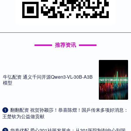
推荐资讯
牛弘配资 通义千问开源Qwen3-VL-30B-A3B
模型
​翻翻配资 祝贺孙颖莎！恭喜陈熠！国乒传来多项好消息：
1
王楚钦为公益做贡献
​华泰优配 爱心301祛斑发展史：从301医院制剂中心到国
2