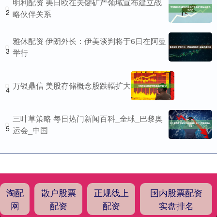
明利配资 美日欧在关键矿产领域宣布建立战
2
略伙伴关系
雅休配资 伊朗外长：伊美谈判将于6日在阿曼
3
举行
万银鼎信 美股存储概念股跌幅扩大
4
三叶草策略 每日热门新闻百科_全球_巴黎奥
5
运会_中国
淘配
散户股票
正规线上
国内股票配资
网
配资
配资
实盘排名