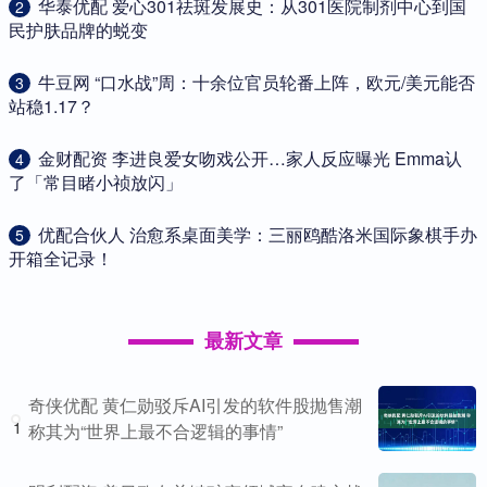
​华泰优配 爱心301祛斑发展史：从301医院制剂中心到国
2
民护肤品牌的蜕变
​牛豆网 “口水战”周：十余位官员轮番上阵，欧元/美元能否
3
站稳1.17？
​金财配资 李进良爱女吻戏公开…家人反应曝光 Emma认
4
了「常目睹小祯放闪」
​优配合伙人 治愈系桌面美学：三丽鸥酷洛米国际象棋手办
5
开箱全记录！
最新文章
奇侠优配 黄仁勋驳斥AI引发的软件股抛售潮
1
称其为“世界上最不合逻辑的事情”