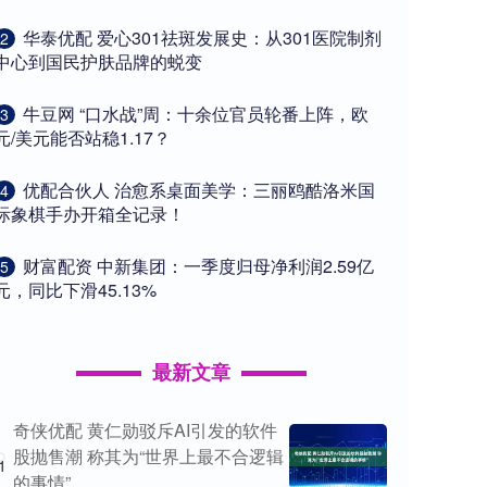
​华泰优配 爱心301祛斑发展史：从301医院制剂
2
中心到国民护肤品牌的蜕变
​牛豆网 “口水战”周：十余位官员轮番上阵，欧
3
元/美元能否站稳1.17？
​优配合伙人 治愈系桌面美学：三丽鸥酷洛米国
4
际象棋手办开箱全记录！
​财富配资 中新集团：一季度归母净利润2.59亿
5
元，同比下滑45.13%
最新文章
奇侠优配 黄仁勋驳斥AI引发的软件
股抛售潮 称其为“世界上最不合逻辑
1
的事情”