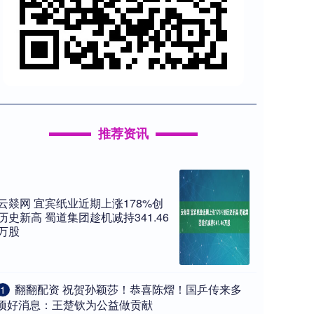
推荐资讯
云燚网 宜宾纸业近期上涨178%创
历史新高 蜀道集团趁机减持341.46
万股
​翻翻配资 祝贺孙颖莎！恭喜陈熠！国乒传来多
1
项好消息：王楚钦为公益做贡献