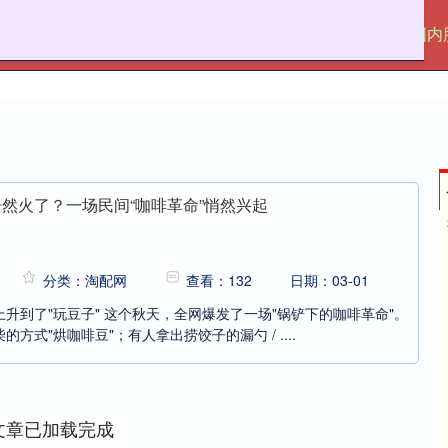
淘配网
散户股票配资
正规线上配资
国内
居然火了？一场民间“咖啡革命”悄然兴起
分类：淘配网
查看：132
日期：03-01
升到了"玩豆子" 这个秋天，全网爆发了一场"锅铲下的咖啡革命"。
方式"烘咖啡豆"；有人拿出捞饺子的漏勺 / ....
文章已加载完成