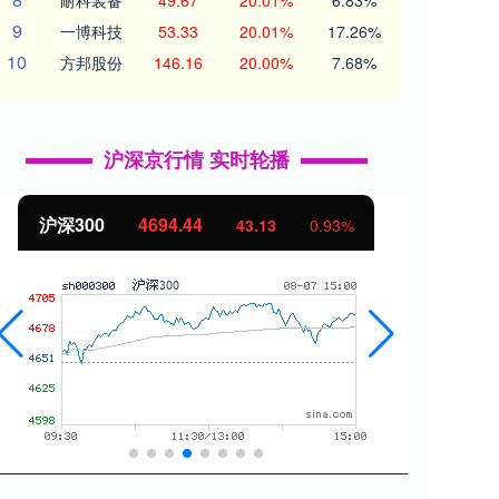
耐科装备
49.67
20.01%
6.83%
9
一博科技
53.33
20.01%
17.26%
10
方邦股份
146.16
20.00%
7.68%
沪深京行情 实时轮播
北证50
1134.24
创业
11.37
1.01%