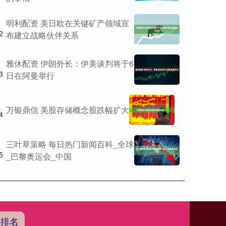
明利配资 美日欧在关键矿产领域宣
2
布建立战略伙伴关系
雅休配资 伊朗外长：伊美谈判将于6
3
日在阿曼举行
万银鼎信 美股存储概念股跌幅扩大
4
三叶草策略 每日热门新闻百科_全球
5
_巴黎奥运会_中国
盘排名