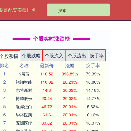
股票配资实盘排名
个股实时涨跌榜
个股跌幅
个股流入
个股流出
换手率
个股涨幅
排名
名称
最新价
涨幅
换手率
1
N展芯
116.52
396.89%
79.39%
2
锐翔智能
110.02
20.21%
16.80%
3
志特新材
14.8
20.03%
14.18%
4
博腾股份
20.44
20.02%
14.77%
5
近岸蛋白
46.72
20.01%
5.62%
6
毕得医药
61.6
20.01%
6.12%
7
五洲医疗
83.62
20.01%
18.37%
8