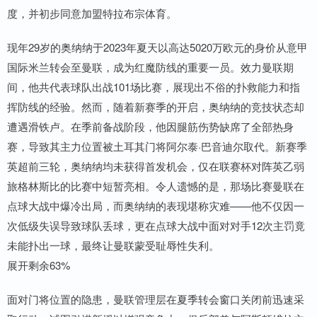
度，并初步同意加盟特拉布宗体育。
现年29岁的奥纳纳于2023年夏天以高达5020万欧元的身价从意甲
国际米兰转会至曼联，成为红魔防线的重要一员。效力曼联期
间，他共代表球队出战101场比赛，展现出不俗的扑救能力和指
挥防线的经验。然而，随着新赛季的开启，奥纳纳的竞技状态却
遭遇滑铁卢。在季前备战阶段，他因腿筋伤势缺席了全部热身
赛，导致其主力位置被土耳其门将阿尔泰·巴音迪尔取代。新赛季
英超前三轮，奥纳纳均未获得首发机会，仅在联赛杯对阵英乙弱
旅格林斯比的比赛中短暂亮相。令人遗憾的是，那场比赛曼联在
点球大战中爆冷出局，而奥纳纳的表现堪称灾难——他不仅因一
次低级失误导致球队丢球，更在点球大战中面对对手12次主罚竟
未能扑出一球，最终让曼联蒙受耻辱性失利。
展开剩余63%
面对门将位置的隐患，曼联管理层在夏季转会窗口关闭前迅速采