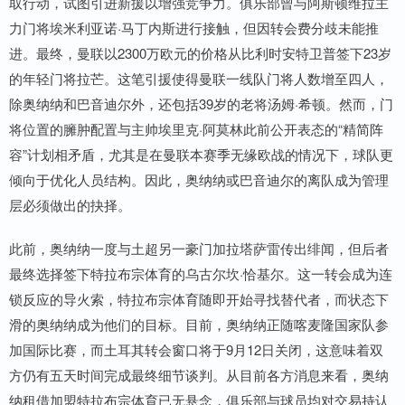
取行动，试图引进新援以增强竞争力。俱乐部曾与阿斯顿维拉主
力门将埃米利亚诺·马丁内斯进行接触，但因转会费分歧未能推
进。最终，曼联以2300万欧元的价格从比利时安特卫普签下23岁
的年轻门将拉芒。这笔引援使得曼联一线队门将人数增至四人，
除奥纳纳和巴音迪尔外，还包括39岁的老将汤姆·希顿。然而，门
将位置的臃肿配置与主帅埃里克·阿莫林此前公开表态的“精简阵
容”计划相矛盾，尤其是在曼联本赛季无缘欧战的情况下，球队更
倾向于优化人员结构。因此，奥纳纳或巴音迪尔的离队成为管理
层必须做出的抉择。
此前，奥纳纳一度与土超另一豪门加拉塔萨雷传出绯闻，但后者
最终选择签下特拉布宗体育的乌古尔坎·恰基尔。这一转会成为连
锁反应的导火索，特拉布宗体育随即开始寻找替代者，而状态下
滑的奥纳纳成为他们的目标。目前，奥纳纳正随喀麦隆国家队参
加国际比赛，而土耳其转会窗口将于9月12日关闭，这意味着双
方仍有五天时间完成最终细节谈判。从目前各方消息来看，奥纳
纳租借加盟特拉布宗体育已无悬念，俱乐部与球员均对交易持认