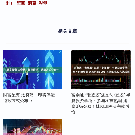
利）_壁画_洞窟_彩塑
相关文章
财富配资 太突然！即将停运，
富余通 “老登股”还是“小登股” 半
退款方式公布→
夏投资李蓓：参与科技热潮 跑
赢沪深300！林园却称买完就后
悔