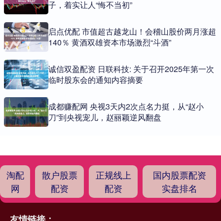
子，着实让人“悔不当初”
启点优配 市值超古越龙山！会稽山股价两月涨超
140％ 黄酒双雄资本市场激烈“斗酒”
诚信双盈配资 日联科技: 关于召开2025年第一次
临时股东会的通知内容摘要
成都赚配网 央视3天内2次点名力挺，从“赵小
刀”到央视宠儿，赵丽颖逆风翻盘
淘配
散户股票
正规线上
国内股票配资
网
配资
配资
实盘排名
友情链接：