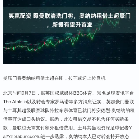
曼联门将奥纳纳租借土超在即，拉芒或迎上位良机
北京时间9月7日，据英国权威媒体BBC体育、知名足球资讯平台
The Athletic以及转会专家罗马诺等多方消息证实，英超豪门曼联
与土耳其超级联赛球队特拉布宗体育已就门将安德烈·奥纳纳的租
借事宜达成口头协议。据悉，此次租借交易不包含任何买断条
款，曼联也无需支付额外租借费用。土耳其当地资深足球记者Y
a??z Sabuncuo?lu进一步透露，奥纳纳本人已对转会持开放态