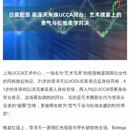
上海UCCA艺术中心，一场名为“艺术无界”的慈善晚宴因两位女性
的同框掀起热议。31岁的章泽天以VOGUE客座总监身份亮相，4
1岁的朱珠则以演员兼策展人身份登场，两人均以UCCA理事身份
登台发言。这场看似偶然的同台，实则是艺术圈新生代与资深从
业者的“破圈”交锋，更被网友称为“贵气千金与松弛名媛的时尚博
弈”。
晚宴红毯上，章泽天一袭酒红色缎面吊带长裙惊艳全场。Bottega