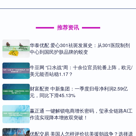
推荐资讯
华泰优配 爱心301祛斑发展史：从301医院制剂
中心到国民护肤品牌的蜕变
牛豆网 “口水战”周：十余位官员轮番上阵，欧元/
美元能否站稳1.17？
财富配资 中新集团：一季度归母净利润2.59亿
元，同比下滑45.13%
赢正通 一键解锁电商增长密码，玺承全链路AI工
作流实现降本增效双突破！
优配交易 美国人怎样评价抗美援朝战争？选择遗