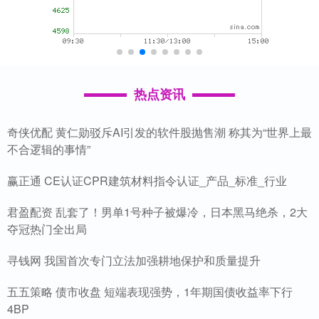
热点资讯
奇侠优配 黄仁勋驳斥AI引发的软件股抛售潮 称其为“世界上最
不合逻辑的事情”
赢正通 CE认证CPR建筑材料指令认证_产品_标准_行业
君盈配资 乱套了！男单1号种子被爆冷，日本黑马绝杀，2大
夺冠热门全出局
寻钱网 我国首次专门立法加强耕地保护和质量提升
五五策略 债市收盘 短端表现强势，1年期国债收益率下行
4BP