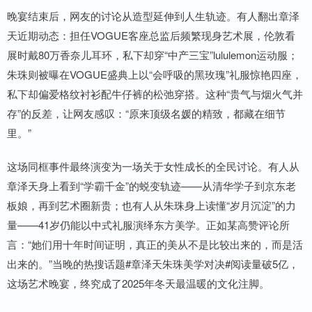
晚宴结束后，网友的讨论从造型延伸到人生轨迹。有人翻出章泽
天近期动态：担任VOGUE客座总监后频繁现身艺术展，伦敦看
展时戴80万香奈儿耳环，私下却穿“中产三宝”lululemon运动服；
朱珠则被曝在VOGUE盛典上以“会呼吸的黑玫瑰”礼服惊艳四座，
私下却偏爱格纹衬衫配牛仔裤的松弛穿搭。这种“贵气与烟火气并
存”的反差，让网友感叹：“原来顶级名媛的精致，都藏在细节
里。”
这场同框事件最终演变为一场关于女性成长的全民讨论。有人从
章泽天身上看到“学霸千金”的蜕变轨迹——从清华学子到京东老
板娘，再到艺术圈新贵；也有人从朱珠身上读懂“岁月沉淀”的力
量——41岁仍能以中式礼服演绎东方美学。正如某高赞评论所
言：“她们用十年时间证明，真正的美从不是比较出来的，而是活
出来的。”当晚的热搜话题#章泽天朱珠美学对决#阅读量破5亿，
这场艺术晚宴，终究成了2025年冬天最温暖的文化注脚。