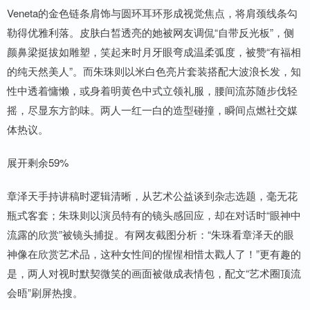
Veneta的金色链条肩饰与圆环耳环形成视觉焦点，将肩颈线条勾
勒得优雅利落。皮肤白皙透亮的她被网友调侃“自带反光板”，侧
颜鼻梁挺拔如雕塑，笑起来时月牙眼弯成温柔弧度，被赞“有福相
的纯天然美人”。而朱珠则以米白色亮片套装搭配大波浪长发，知
性中透着慵懒，或身着明黄色中式立领礼服，腰间流苏随步伐轻
摇，尽显东方韵味。两人一红一白的造型碰撞，瞬间点燃社交媒
体热议。
展开剩余59%
章泽天手持讲稿时逻辑清晰，从艺术公益谈到杂志选题，毫无花
瓶式客套；朱珠则以演员特有的镜头感回应，却在对话时“眼神中
流露的欣赏”被镜头捕捉。有网友截图分析：“朱珠看章泽天的眼
神像在欣赏艺术品，这种女性间的惺惺相惜太戳人了！”更有趣的
是，两人对视时默契微笑的画面被做成表情包，配文“艺术圈顶流
会晤”刷屏热搜。