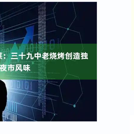
深证成指
14311.01
%
200.89
1.42%