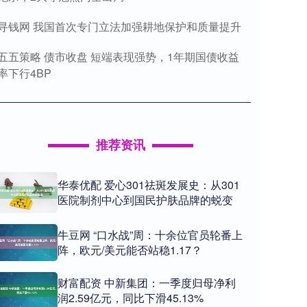
寻钱网 我国首次专门立法加强耕地保护和质量提升
五五策略 债市收盘 短端表现强势，1年期国债收益
率下行4BP
推荐资讯
华泰优配 爱心301祛斑发展史：从301
医院制剂中心到国民护肤品牌的蜕变
牛豆网 “口水战”周：十余位官员轮番上
阵，欧元/美元能否站稳1.17？
财富配资 中新集团：一季度归母净利
润2.59亿元，同比下滑45.13%