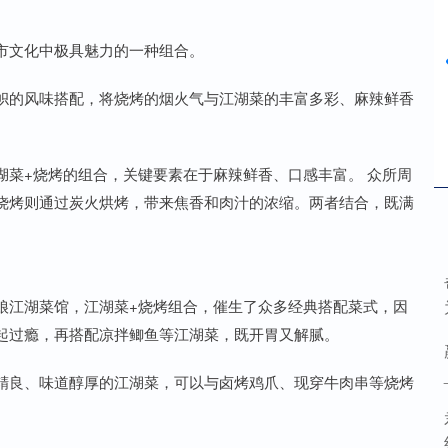
市文化中极具魅力的一种组合。
帜的风味搭配，将烧烤的烟火气与江湖菜的丰富多彩、麻辣鲜香
湖菜+烧烤的组合，关键要素在于麻辣鲜香、口感丰富。 众所周
烧烤则通过炭火烘烤，带来焦香和肉汁的浓缩。两者结合，既满
娘江湖菜馆，江湖菜+烧烤组合，催生了众多经典搭配菜式，因
起过瘾，再搭配凉拌鲫鱼等江湖菜，既开胃又解腻。
精良、味道醇厚的江湖菜，可以与卤烤鸡爪、现穿牛肉串等烧烤