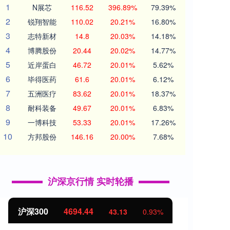
1
N展芯
116.52
396.89%
79.39%
2
锐翔智能
110.02
20.21%
16.80%
3
志特新材
14.8
20.03%
14.18%
4
博腾股份
20.44
20.02%
14.77%
5
近岸蛋白
46.72
20.01%
5.62%
6
毕得医药
61.6
20.01%
6.12%
7
五洲医疗
83.62
20.01%
18.37%
8
耐科装备
49.67
20.01%
6.83%
9
一博科技
53.33
20.01%
17.26%
10
方邦股份
146.16
20.00%
7.68%
沪深京行情 实时轮播
沪深300
4694.44
北证
43.13
0.93%