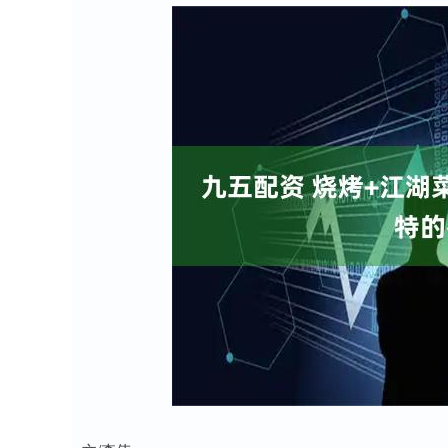
上证指数
3940.04
0
2.13%
39.68
1.02