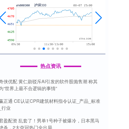
热点资讯
奇侠优配 黄仁勋驳斥AI引发的软件股抛售潮 称其
为“世界上最不合逻辑的事情”
赢正通 CE认证CPR建筑材料指令认证_产品_标准
_行业
君盈配资 乱套了！男单1号种子被爆冷，日本黑马
绝杀，2大夺冠热门全出局