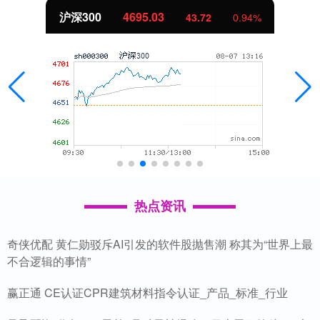
深300
4695.03
43.72
0.94%
热点资讯
奇侠优配 黄仁勋驳斥AI引发的软件股抛售潮 称其为“世界上最
不合逻辑的事情”
赢正通 CE认证CPR建筑材料指令认证_产品_标准_行业