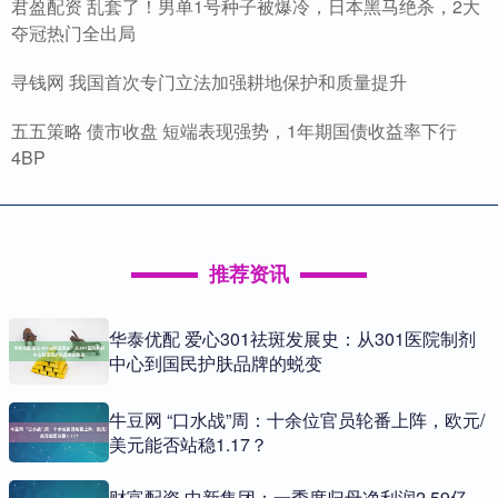
君盈配资 乱套了！男单1号种子被爆冷，日本黑马绝杀，2大
夺冠热门全出局
寻钱网 我国首次专门立法加强耕地保护和质量提升
五五策略 债市收盘 短端表现强势，1年期国债收益率下行
4BP
推荐资讯
华泰优配 爱心301祛斑发展史：从301医院制剂
中心到国民护肤品牌的蜕变
牛豆网 “口水战”周：十余位官员轮番上阵，欧元/
美元能否站稳1.17？
财富配资 中新集团：一季度归母净利润2.59亿