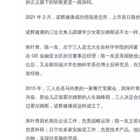
孙正义旗下的软银更是一路加码。
2021 年 2 月，诺辉健康成功登陆港交所，上市首日股价冲
诺辉健康的三位主角儿跟辍学少女霍尔姆斯还不太一样
朱叶青、陈一友、吕宁三人是北大生命科学学院的同窗，
在 GE 金融亚太区担任董事总经理；陈一友是美国犹
位后，又去斯坦福大学生物科学系任博士后研究员，在罗
发经验。
2015 年，三人在圣马特奥的一家餐厅里聚会，因朱
兴奋。那会儿正值霍尔姆斯的人生巅峰期，三人决定合
过霍尔姆斯，诺辉健康就这样成立了。
朱叶青因长期在企业工作，负责战略运营；陈一友之前
负责科研；吕宁在多家实验室工作，负责技术产品。他
志物，实现结直肠癌早筛。