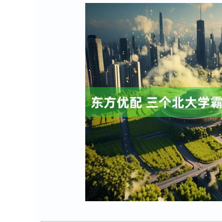
深证成指
14311.01
8
1.02%
200.89
1.