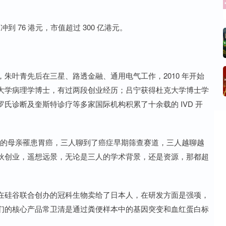
到 76 港元，市值超过 300 亿港元。
。
朱叶青先后在三星、路透金融、通用电气工作，2010 年开始
他大学病理学博士，有过两段创业经历；吕宁获得杜克大学博士学
氏诊断及奎斯特诊疗等多家国际机构积累了十余载的 IVD 开
叶青的母亲罹患胃癌，三人聊到了癌症早期筛查赛道，三人越聊越
伙创业，遥想远景，无论是三人的学术背景，还是资源，那都超
在硅谷联合创办的冠科生物卖给了日本人，在研发方面是强项，
们的核心产品常卫清是通过粪便样本中的基因突变和血红蛋白标