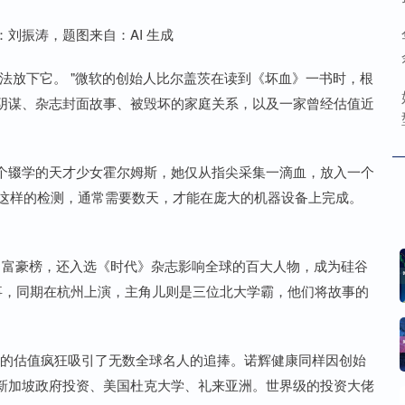
刘振涛，题图来自：AI 生成
法放下它。 "微软的创始人比尔盖茨在读到《坏血》一书时，根
阴谋、杂志封面故事、被毁坏的家庭关系，以及一家曾经估值近
个辍学的天才少女霍尔姆斯，她仅从指尖采集一滴血，放入一个
，而这样的检测，通常需要数天，才能在庞大的机器设备上完成。
400 富豪榜，还入选《时代》杂志影响全球的百大人物，成为硅谷
故事，同期在杭州上演，主角儿则是三位北大学霸，他们将故事的
姆斯的估值疯狂吸引了无数全球名人的追捧。诺辉健康同样因创始
新加坡政府投资、美国杜克大学、礼来亚洲。世界级的投资大佬