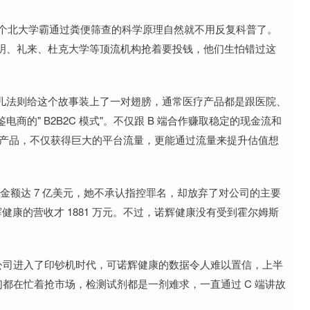
么三个北大学霸通过粪便筛查的科学原理自然就不用反复科普了。
明、礼来、杜克大学等顶流机构抢着要投钱，他们生怕错过这
儿法则给这个故事装上了一对翅膀，通常医疗产品都是跟医院、
的" B2B2C 模式"。不仅跟 B 端合作赚取稳定的现金流和
筛产品，不仅获得巨大的平台流量，更能通过流量来提升估值想
案金额达 7 亿美元，她不承认指控罪名，却放弃了对公司的主要
健康的营收才 1881 万元。不过，诺辉健康没有受到霍尔姆斯
检测公司进入了印钞机时代，可诺辉健康的数据令人难以置信，上半
同行们都在忙着抢市场，检测试剂都是一剂难求，一直通过 C 端讲故