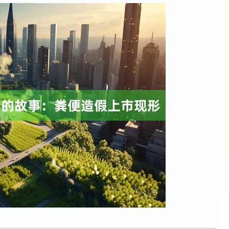
沪深300
4694.44
42%
43.13
0.93%