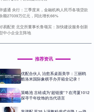
华盛通 央行：三季度末，金融机构人民币各项贷款
余额27039万亿元，同比增长66%
好易配资 北交所董事长鲁颂宾：加快建设服务创新
型中小企业主阵地
推荐资讯
优配合伙人 治愈系桌面美学：三丽鸥
酷洛米国际象棋手办开箱全记录！
策略池 古砖成为“超链接”？在湾厦1012
探寻千年纹饰的当代语言
靠谱配 苏35上演教科书式迫降！一路