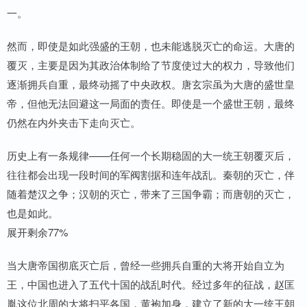
一。
然而，即使是如此强盛的王朝，也未能逃脱灭亡的命运。大唐的
覆灭，主要是因为其政治体制给了节度使过大的权力，导致他们
逐渐拥兵自重，最终动摇了中央政权。唐玄宗虽为大唐的盛世皇
帝，但他无法回避这一局面的责任。即使是一个盛世王朝，最终
仍然在内外夹击下走向灭亡。
历史上有一条规律——任何一个长期稳固的大一统王朝覆灭后，
往往都会出现一段时间的军阀割据和连年战乱。秦朝的灭亡，伴
随着楚汉之争；汉朝的灭亡，带来了三国争霸；而唐朝的灭亡，
也是如此。
展开剩余77%
当大唐帝国彻底灭亡后，曾经一些拥兵自重的大将开始自立为
王，中国也进入了五代十国的战乱时代。经过多年的征战，赵匡
胤这位北周的大将扫平各国，黄袍加身，建立了新的大一统王朝