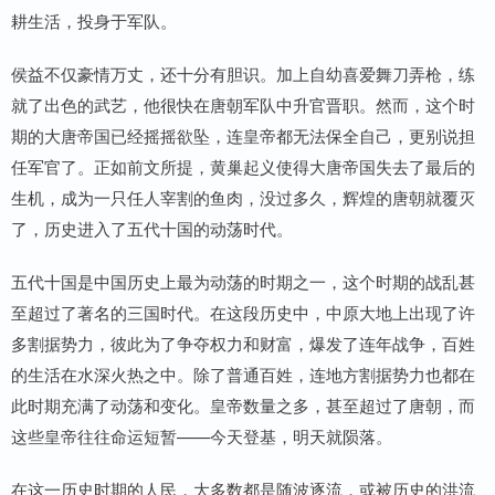
耕生活，投身于军队。
侯益不仅豪情万丈，还十分有胆识。加上自幼喜爱舞刀弄枪，练
就了出色的武艺，他很快在唐朝军队中升官晋职。然而，这个时
期的大唐帝国已经摇摇欲坠，连皇帝都无法保全自己，更别说担
任军官了。正如前文所提，黄巢起义使得大唐帝国失去了最后的
生机，成为一只任人宰割的鱼肉，没过多久，辉煌的唐朝就覆灭
了，历史进入了五代十国的动荡时代。
五代十国是中国历史上最为动荡的时期之一，这个时期的战乱甚
至超过了著名的三国时代。在这段历史中，中原大地上出现了许
多割据势力，彼此为了争夺权力和财富，爆发了连年战争，百姓
的生活在水深火热之中。除了普通百姓，连地方割据势力也都在
此时期充满了动荡和变化。皇帝数量之多，甚至超过了唐朝，而
这些皇帝往往命运短暂——今天登基，明天就陨落。
在这一历史时期的人民，大多数都是随波逐流，或被历史的洪流