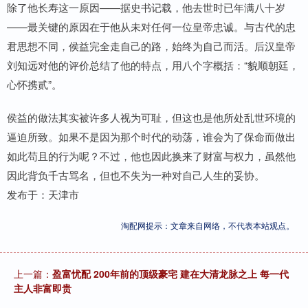
除了他长寿这一原因——据史书记载，他去世时已年满八十岁
——最关键的原因在于他从未对任何一位皇帝忠诚。与古代的忠
君思想不同，侯益完全走自己的路，始终为自己而活。后汉皇帝
刘知远对他的评价总结了他的特点，用八个字概括：“貌顺朝廷，
心怀携贰”。
侯益的做法其实被许多人视为可耻，但这也是他所处乱世环境的
逼迫所致。如果不是因为那个时代的动荡，谁会为了保命而做出
如此苟且的行为呢？不过，他也因此换来了财富与权力，虽然他
因此背负千古骂名，但也不失为一种对自己人生的妥协。
发布于：天津市
淘配网提示：文章来自网络，不代表本站观点。
上一篇：
盈富忧配 200年前的顶级豪宅 建在大清龙脉之上 每一代
主人非富即贵