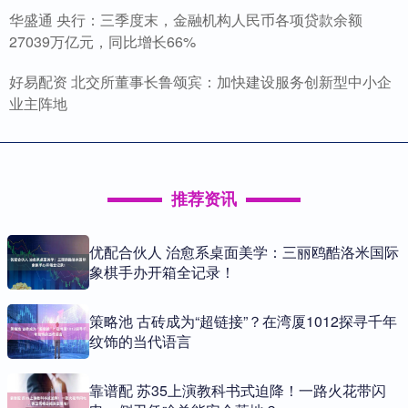
华盛通 央行：三季度末，金融机构人民币各项贷款余额
27039万亿元，同比增长66%
好易配资 北交所董事长鲁颂宾：加快建设服务创新型中小企
业主阵地
推荐资讯
优配合伙人 治愈系桌面美学：三丽鸥酷洛米国际
象棋手办开箱全记录！
策略池 古砖成为“超链接”？在湾厦1012探寻千年
纹饰的当代语言
靠谱配 苏35上演教科书式迫降！一路火花带闪