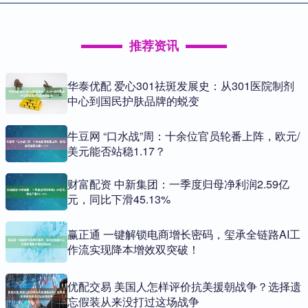
推荐资讯
华泰优配 爱心301祛斑发展史：从301医院制剂
中心到国民护肤品牌的蜕变
牛豆网 “口水战”周：十余位官员轮番上阵，欧元/
美元能否站稳1.17？
财富配资 中新集团：一季度归母净利润2.59亿
元，同比下滑45.13%
赢正通 一键解锁电商增长密码，玺承全链路AI工
作流实现降本增效双突破！
优配交易 美国人怎样评价抗美援朝战争？选择遗
忘假装从来没打过这场战争