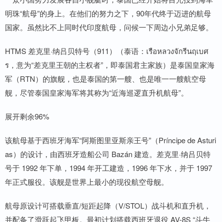
明珠“航母”的身上。在他们的努力之下，90年代终于迈进的航母
国家。虽然比不上同时代印度航母，问候一下周边小兄弟足够。
HTMS 差克里·纳吕贝特号（911）（泰语：เรือหลวงจักรีนฤเบศ
ร，意为“差克里王朝的主权者”，即泰国君主家族）是泰国皇家海
军（RTN）的旗舰，也是泰国的第一艘、也是唯一一艘航空母
舰，尽管泰国皇家海军将其称为“近海巡逻直升机航母”。
展开剩余96%
该航母基于西班牙海军“阿斯图里亚斯亲王号”（Príncipe de Asturi
as）的设计，由西班牙造船公司 Bazán 建造。差克里·纳吕贝特
号于 1992 年下单，1994 年开工建造，1996 年下水，并于 1997
年正式服役。该舰是世界上最小的现役航空母舰。
航母原设计可搭载垂直/短距起降（V/STOL）战斗机和直升机，
并配备了滑跃起飞甲板。最初计划搭载西班牙退役 AV-8S “斗牛