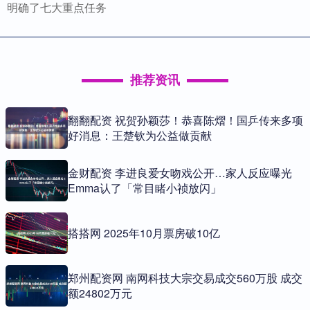
明确了七大重点任务
推荐资讯
翻翻配资 祝贺孙颖莎！恭喜陈熠！国乒传来多项
好消息：王楚钦为公益做贡献
金财配资 李进良爱女吻戏公开…家人反应曝光
Emma认了「常目睹小祯放闪」
搭搭网 2025年10月票房破10亿
郑州配资网 南网科技大宗交易成交560万股 成交
额24802万元