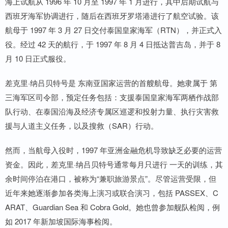
海上试航从 1996 年 10 月至 1997 年 1 月进行，其中后期试航与
西班牙海军协调进行，随后在西班牙罗塔港进行了航空试验。该
航母于 1997 年 3 月 27 日交付泰国皇家海军（RTN），并正式入
役。经过 42 天的航行，于 1997 年 8 月 4 日抵达普吉岛，并于 8
月 10 日正式服役。
差克里·纳吕贝特号是 东南亚国家运营的首艘航母。她隶属于 第
三海军区司令部，预定任务包括：支援泰国皇家海军两栖作战部
队行动、在泰国沿海及经济专属区巡逻和投射力量、执行灾害救
援与人道主义任务，以及搜救（SAR）行动。
然而，当航母入役时，1997 年亚洲金融危机导致缺乏必要的运营
资金。因此，差克里·纳吕贝特号通常每月只进行 一天的训练，其
余时间停泊在港口，被称为“兼职旅游景点”。尽管运营受限，但
近年来她逐渐参加各类海上演习或联合演习，包括 PASSEX、C
ARAT、Guardian Sea 和 Cobra Gold。她也曾参加舰队检阅，例
如 2017 年新加坡国际海事检阅。