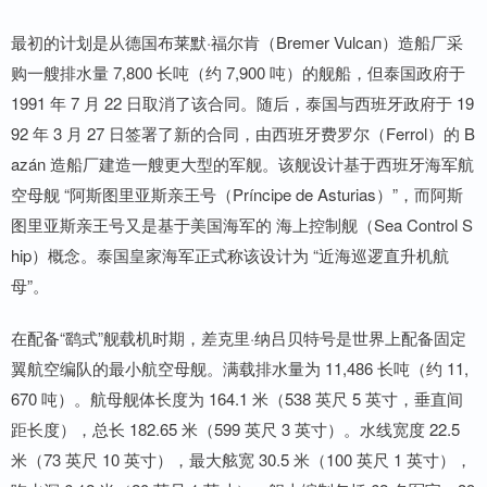
最初的计划是从德国布莱默·福尔肯（Bremer Vulcan）造船厂采
购一艘排水量 7,800 长吨（约 7,900 吨）的舰船，但泰国政府于
1991 年 7 月 22 日取消了该合同。随后，泰国与西班牙政府于 19
92 年 3 月 27 日签署了新的合同，由西班牙费罗尔（Ferrol）的 B
azán 造船厂建造一艘更大型的军舰。该舰设计基于西班牙海军航
空母舰 “阿斯图里亚斯亲王号（Príncipe de Asturias）”，而阿斯
图里亚斯亲王号又是基于美国海军的 海上控制舰（Sea Control S
hip）概念。泰国皇家海军正式称该设计为 “近海巡逻直升机航
母”。
在配备“鹞式”舰载机时期，差克里·纳吕贝特号是世界上配备固定
翼航空编队的最小航空母舰。满载排水量为 11,486 长吨（约 11,
670 吨）。航母舰体长度为 164.1 米（538 英尺 5 英寸，垂直间
距长度），总长 182.65 米（599 英尺 3 英寸）。水线宽度 22.5
米（73 英尺 10 英寸），最大舷宽 30.5 米（100 英尺 1 英寸），