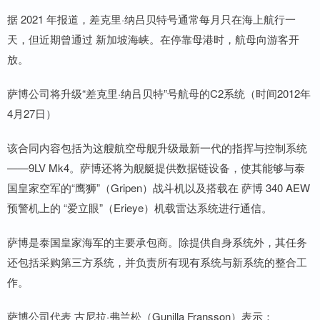
据 2021 年报道，差克里·纳吕贝特号通常每月只在海上航行一
天，但近期曾通过 新加坡海峡。在停靠母港时，航母向游客开
放。
萨博公司将升级“差克里·纳吕贝特”号航母的C2系统（时间2012年
4月27日）
该合同内容包括为这艘航空母舰升级最新一代的指挥与控制系统
——9LV Mk4。萨博还将为舰艇提供数据链设备，使其能够与泰
国皇家空军的“鹰狮”（Gripen）战斗机以及搭载在 萨博 340 AEW
预警机上的 “爱立眼”（Erieye）机载雷达系统进行通信。
萨博是泰国皇家海军的主要承包商。除提供自身系统外，其任务
还包括采购第三方系统，并负责所有现有系统与新系统的整合工
作。
萨博公司代表 古尼拉·弗兰松（Gunilla Fransson）表示：