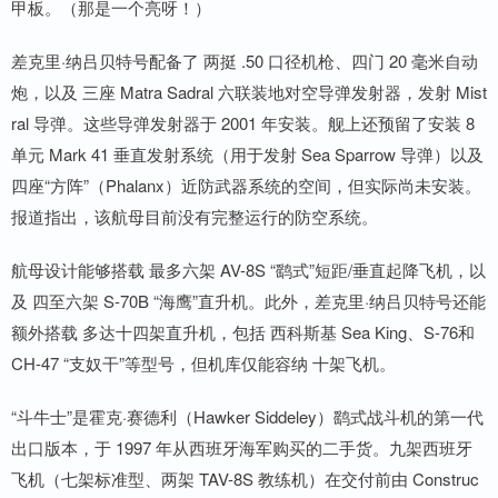
甲板。（那是一个亮呀！）
差克里·纳吕贝特号配备了 两挺 .50 口径机枪、四门 20 毫米自动
炮，以及 三座 Matra Sadral 六联装地对空导弹发射器，发射 Mist
ral 导弹。这些导弹发射器于 2001 年安装。舰上还预留了安装 8
单元 Mark 41 垂直发射系统（用于发射 Sea Sparrow 导弹）以及
四座“方阵”（Phalanx）近防武器系统的空间，但实际尚未安装。
报道指出，该航母目前没有完整运行的防空系统。
航母设计能够搭载 最多六架 AV-8S “鹞式”短距/垂直起降飞机，以
及 四至六架 S-70B “海鹰”直升机。此外，差克里·纳吕贝特号还能
额外搭载 多达十四架直升机，包括 西科斯基 Sea King、S-76和
CH-47 “支奴干”等型号，但机库仅能容纳 十架飞机。
“斗牛士”是霍克·赛德利（Hawker Siddeley）鹞式战斗机的第一代
出口版本，于 1997 年从西班牙海军购买的二手货。九架西班牙
飞机（七架标准型、两架 TAV-8S 教练机）在交付前由 Construc