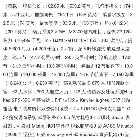
（满载） 舰长总长：182.65 米（599.2 英尺）飞行甲板长：174.1
米（571 英尺）垂线间长：164.1 米（538 英尺） 舷宽水线宽：2
2.5 米（74 英尺）最大宽度：30.5 米（100 英尺） 吃水6.12 米
（20.1 英尺） 动力系统2 × GE LM2500 燃气轮机，提供 22,125
马力（16,499 千瓦）2 × Bazán-MTU 16V1163 TB83 柴油机，提
供 5,600 马力（4,200 千瓦）2 × 轴，配 5 叶螺旋桨 航速最大速
度：25.5 节（47.2 公里/小时；29.3 英里/小时）巡航速度：17.2
节（31.9 公里/小时；19.8 英里/小时） 续航力12 节航速下：10,0
00 海里（19,000 公里；12,000 英里）16.5 节航速下：7,150 海里
（13,240 公里；8,230 英里） 部队载员最多 675 人 舰员编制军
官：62 人水兵：393 人航空人员：146 人 传感器及处理系统Hug
hes SPS-52C 空警雷达，E/F 波段2 × Kelvin-Hughes 1007 导航
雷达 电子战与诱饵系统诱饵系统：4 × SRBOC 诱饵发射器SLQ-
32 拖曳诱饵系统 武器装备2 × 0.5 英寸机枪3 × 6 联装 Sadral 发
射器，可发射 Mistral 地对空导弹 舰载航空器9 架 AV-8S Matador
（2006 年退役）6 架 Sikorsky SH-60 Seahawk 直升机2(+4) 架