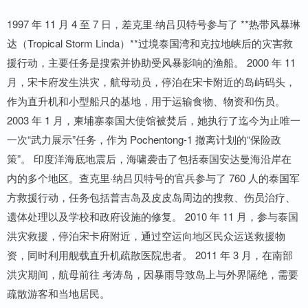
1997 年 11 月 4 至 7 日，差克里·纳吕贝特号参与了 **热带风暴琳
达（Tropical Storm Linda）**过境泰国湾和克拉地峡后的灾害救
援行动，主要任务是搜索并协助受风暴影响的渔船。 2000 年 11
月，宋卡府发生洪灾，航母动员，停泊在宋卡附近的岛屿码头，
作为直升机和小型船只的基地，用于运输食物、物资和伤员。
2003 年 1 月，柬埔寨泰国大使馆被焚后，她执行了迄今为止唯一
一次“武力展示”任务，作为 Pochentong-1 撤离计划的“保险政
策”。 印度洋海底地震后，海啸袭击了包括泰国安达曼海沿岸在
内的多个地区。查克里·纳吕贝特号的官兵参与了 760 人的泰国军
方救援行动，任务包括普吉岛及皮皮岛周边的搜救、伤员治疗、
遗体处理以及学校和政府设施的修复。 2010 年 11 月，参与泰国
洪灾救援，停泊宋卡府附近，通过空运向地区民众运送救援物
资，同时利用舰载直升机疏散医院患者。 2011 年 3 月，在南部
洪灾期间，航母前往 考涛岛，因暴雨导致岛上与外界隔绝，需要
疏散游客和当地居民。