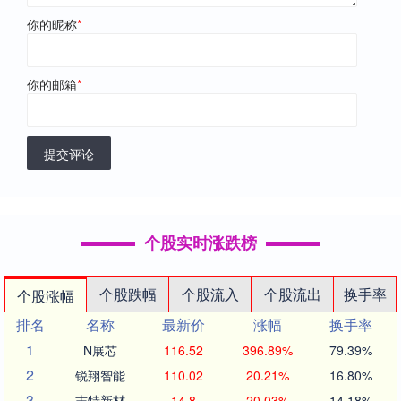
你的昵称
*
你的邮箱
*
提交评论
个股实时涨跌榜
个股跌幅
个股流入
个股流出
换手率
个股涨幅
排名
名称
最新价
涨幅
换手率
1
N展芯
116.52
396.89%
79.39%
2
锐翔智能
110.02
20.21%
16.80%
3
志特新材
14.8
20.03%
14.18%