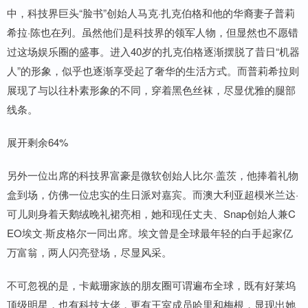
中，科技界巨头“脸书”创始人马克·扎克伯格和他的华裔妻子普莉
希拉·陈也在列。虽然他们是科技界的领军人物，但显然也不愿错
过这场娱乐圈的盛事。进入40岁的扎克伯格逐渐摆脱了昔日“机器
人”的形象，似乎也逐渐享受起了奢华的生活方式。而普莉希拉则
展现了与以往朴素形象的不同，穿着黑色丝袜，尽显优雅的腿部
线条。
展开剩余64%
另外一位出席的科技界富豪是微软创始人比尔·盖茨，他捧着礼物
盒到场，仿佛一位忠实的生日派对嘉宾。而澳大利亚超模米兰达·
可儿则身着天鹅绒晚礼裙亮相，她和现任丈夫、Snap创始人兼C
EO埃文·斯皮格尔一同出席。埃文曾是全球最年轻的白手起家亿
万富翁，两人闪亮登场，尽显风采。
不可忽视的是，卡戴珊家族的朋友圈可谓遍布全球，既有好莱坞
顶级明星，也有科技大佬，更有王室成员哈里和梅根，显现出她