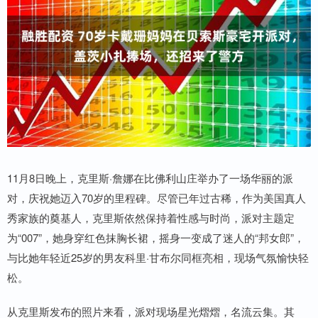
11月8日晚上，克里斯·詹娜在比佛利山庄举办了一场华丽的派
对，庆祝她迈入70岁的里程碑。尽管已年过古稀，作为美国真人
秀家族的奠基人，克里斯依然保持着性感与时尚，派对主题定
为“007”，她身穿红色抹胸长裙，摇身一变成了迷人的“邦女郎”，
与比她年轻近25岁的男友科里·甘布尔同框亮相，现场气氛愉快轻
松。
从克里斯发布的照片来看，派对现场星光熠熠，名流云集。其