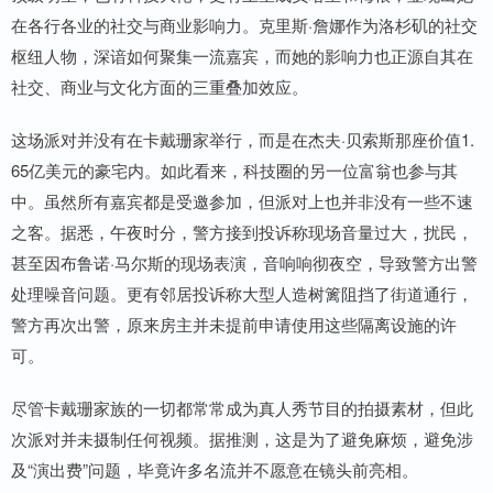
在各行各业的社交与商业影响力。克里斯·詹娜作为洛杉矶的社交
枢纽人物，深谙如何聚集一流嘉宾，而她的影响力也正源自其在
社交、商业与文化方面的三重叠加效应。
这场派对并没有在卡戴珊家举行，而是在杰夫·贝索斯那座价值1.
65亿美元的豪宅内。如此看来，科技圈的另一位富翁也参与其
中。虽然所有嘉宾都是受邀参加，但派对上也并非没有一些不速
之客。据悉，午夜时分，警方接到投诉称现场音量过大，扰民，
甚至因布鲁诺·马尔斯的现场表演，音响响彻夜空，导致警方出警
处理噪音问题。更有邻居投诉称大型人造树篱阻挡了街道通行，
警方再次出警，原来房主并未提前申请使用这些隔离设施的许
可。
尽管卡戴珊家族的一切都常常成为真人秀节目的拍摄素材，但此
次派对并未摄制任何视频。据推测，这是为了避免麻烦，避免涉
及“演出费”问题，毕竟许多名流并不愿意在镜头前亮相。