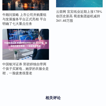
云燚网 宜宾纸业近期上涨178%
牛顾问策略 上市公司并购重组
创历史新高 蜀道集团趁机减持
与发展服务平台正式亮相 平台
341.46万股
明确了七大重点任务
中国银河证券 郭碧婷独自带两
个孩子买家电，她穿的衣服全是
褶，一脸疲惫很显老
相关评论