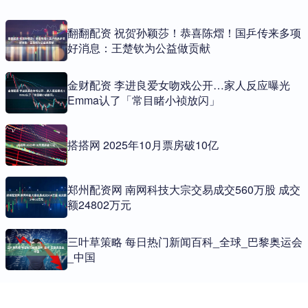
翻翻配资 祝贺孙颖莎！恭喜陈熠！国乒传来多项
好消息：王楚钦为公益做贡献
金财配资 李进良爱女吻戏公开…家人反应曝光
Emma认了「常目睹小祯放闪」
搭搭网 2025年10月票房破10亿
郑州配资网 南网科技大宗交易成交560万股 成交
额24802万元
三叶草策略 每日热门新闻百科_全球_巴黎奥运会
_中国